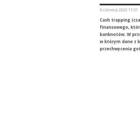
8 czerwca 2023 11:51
Cash trapping (cz
finansowego, któ
banknotów. W prze
w którym dane z k
przechwycenia go