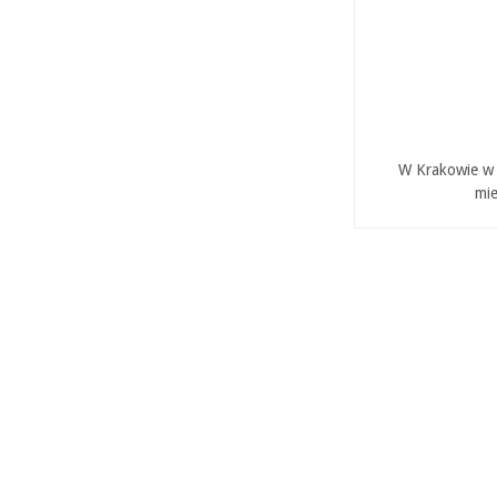
W Krakowie w P
mie