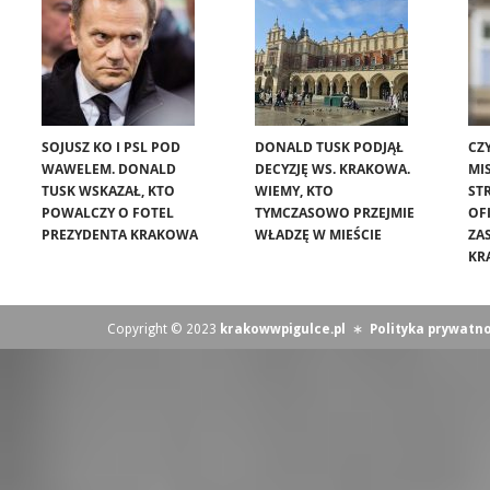
SOJUSZ KO I PSL POD
DONALD TUSK PODJĄŁ
CZ
WAWELEM. DONALD
DECYZJĘ WS. KRAKOWA.
MIS
TUSK WSKAZAŁ, KTO
WIEMY, KTO
ST
POWALCZY O FOTEL
TYMCZASOWO PRZEJMIE
OF
PREZYDENTA KRAKOWA
WŁADZĘ W MIEŚCIE
ZA
KR
Copyright © 2023
krakowwpigulce.pl
∗
Polityka prywatno