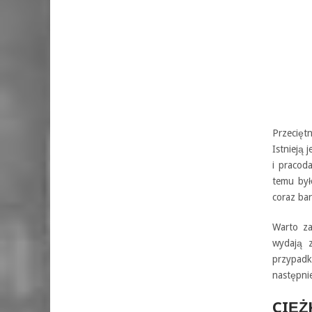
Przecięt
Istnieją
i pracod
temu był
coraz bar
Warto za
wydają z
przypadk
następnie
CIĘŻ