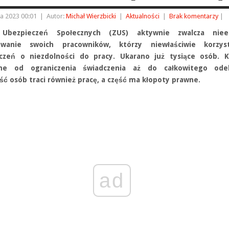
a 2023 00:01
|
Autor:
Michał Wierzbicki
|
Aktualności
|
Brak komentarzy
|
 Ubezpieczeń Społecznych (ZUS) aktywnie zwalcza niee
owanie swoich pracowników, którzy niewłaściwie korzys
czeń o niezdolności do pracy. Ukarano już tysiące osób. K
żne od ograniczenia świadczenia aż do całkowitego odeb
ść osób traci również pracę, a część ma kłopoty prawne.
ad