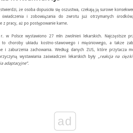
 stwierdzi, że osoba dopuściła się oszustwa, czekają ją surowe konsekwe
ia świadczenia i zobowiązania do zwrotu już otrzymanych środków
ie z pracy, aż po postępowanie karne.
. w Polsce wystawiono 27 mln zwolnień lekarskich. Najczęstsze pr
ń to choroby układu kostno-stawowego i mięśniowego, a także zab
ne i zaburzenia zachowania. Według danych ZUS, które przytacza mo
rzyczyną wystawiania zaświadczeń lekarskich były
„reakcja na ciężki
ia adaptacyjne”
.
ad