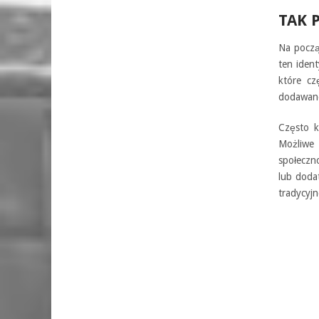
TAK 
Na począ
ten iden
które cz
dodawane
Często k
Możliwe
społeczn
lub doda
tradycyjn