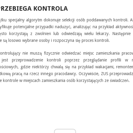
PRZEBIEGA KONTROLA
tku specjalny algorytm dokonuje selekcji osób poddawanych kontroli. 
tyfikuje potencjalne przypadki nadużyć, analizując na przykład aktywno
ęsto korzystają z zwolnień lub odwiedzają wielu lekarzy. Następnie 
 są losowo wybrane osoby i rozpoczyna się proces kontroli.
ontrolujący nie muszą fizycznie odwiedzać miejsc zamieszkania praco
 jest przeprowadzenie kontroli poprzez przeglądanie profili w 
ościowych, gdzie niektórzy chwalą się na przykład wakacjami, remont
tkową pracą na rzecz innego pracodawcy. Oczywiście, ZUS przeprowadz
e kontrole w miejscach zamieszkania osób korzystających ze świadczeń.