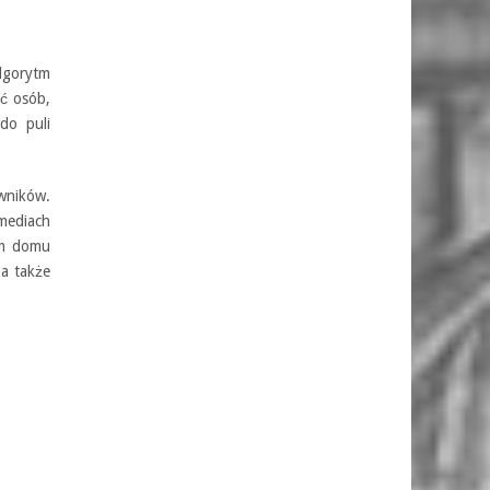
Algorytm
ść osób,
do puli
wników.
mediach
em domu
a także