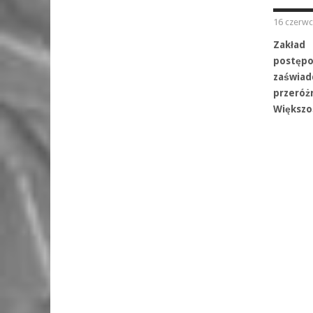
16 czerwc
Zakład
postęp
zaświad
przeró
Większo