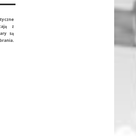
tyczne
tają z
ary są
rania.