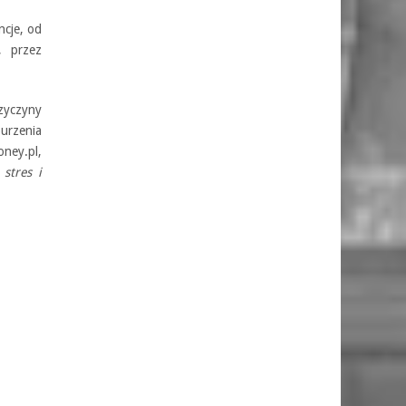
ncje, od
, przez
zyczyny
urzenia
ney.pl,
 stres i