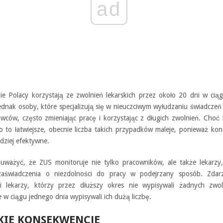
ad
nie Polacy korzystają ze zwolnień lekarskich przez około 20 dni w cią
 jednak osoby, które specjalizują się w nieuczciwym wyłudzaniu świadcze
awców, często zmieniając pracę i korzystając z długich zwolnień. Choć k
o to łatwiejsze, obecnie liczba takich przypadków maleje, ponieważ kon
dziej efektywne.
uważyć, że ZUS monitoruje nie tylko pracowników, ale także lekarzy,
aświadczenia o niezdolności do pracy w podejrzany sposób. Zdarz
i lekarzy, którzy przez dłuższy okres nie wypisywali żadnych zwol
 w ciągu jednego dnia wypisywali ich dużą liczbę.
KIE KONSEKWENCJE