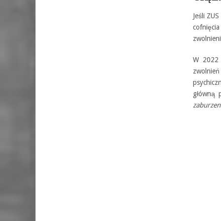
Jeśli ZUS
cofnięc
zwolnien
W 2022 r
zwolnie
psychicz
główną p
zaburzen