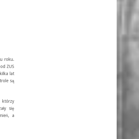
gu roku.
ń od ZUS
ilka lat
trole są
 którzy
ały się
nień, a