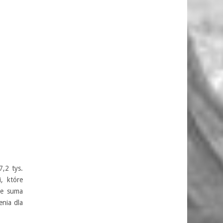
,2 tys.
i, które
że suma
nia dla