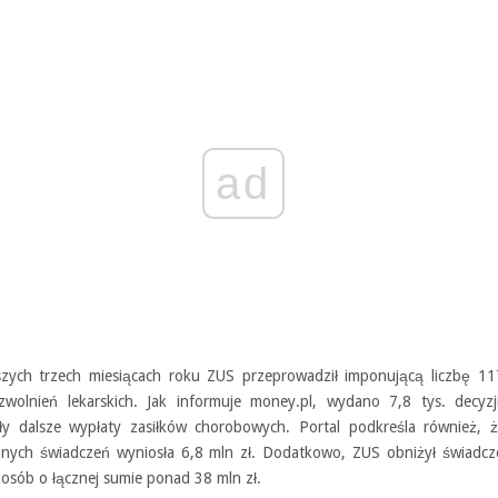
ad
zych trzech miesiącach roku ZUS przeprowadził imponującą liczbę 117
 zwolnień lekarskich. Jak informuje money.pl, wydano 7,8 tys. decyzj
ły dalsze wypłaty zasiłków chorobowych. Portal podkreśla również, 
nych świadczeń wyniosła 6,8 mln zł. Dodatkowo, ZUS obniżył świadcze
 osób o łącznej sumie ponad 38 mln zł.