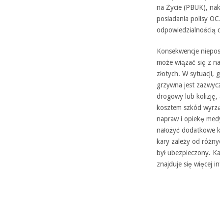
na Życie (PBUK), na
posiadania polisy OC
odpowiedzialnością 
Konsekwencje niepos
może wiązać się z n
złotych. W sytuacji, 
grzywna jest zazwycz
drogowy lub kolizję,
kosztem szkód wyrzą
napraw i opiekę me
nałożyć dodatkowe ka
kary zależy od różny
był ubezpieczony. Ka
znajduje się więcej i