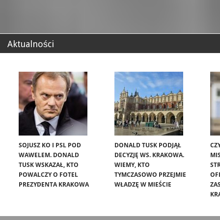
Aktualności
SOJUSZ KO I PSL POD
DONALD TUSK PODJĄŁ
CZ
WAWELEM. DONALD
DECYZJĘ WS. KRAKOWA.
MIS
TUSK WSKAZAŁ, KTO
WIEMY, KTO
ST
POWALCZY O FOTEL
TYMCZASOWO PRZEJMIE
OF
PREZYDENTA KRAKOWA
WŁADZĘ W MIEŚCIE
ZA
KR