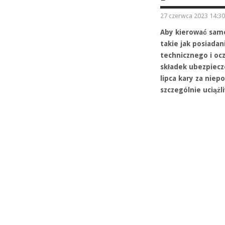
27 czerwca 2023 14:30
Aby kierować samo
takie jak posiada
technicznego i oc
składek ubezpiecz
lipca kary za nie
szczególnie uciążl