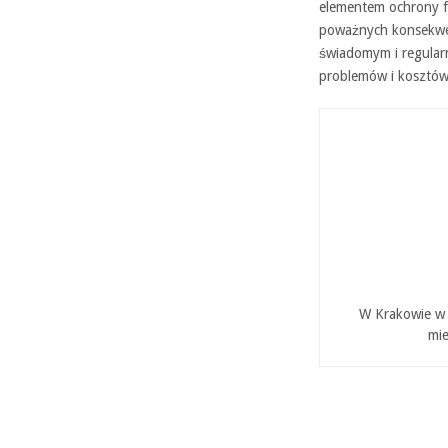
elementem ochrony fi
poważnych konsekwenc
świadomym i regular
problemów i kosztów
W Krakowie w P
mie