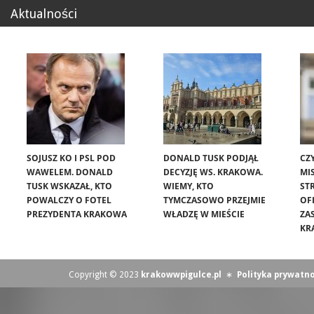
Aktualności
SOJUSZ KO I PSL POD
DONALD TUSK PODJĄŁ
CZ
WAWELEM. DONALD
DECYZJĘ WS. KRAKOWA.
MIS
TUSK WSKAZAŁ, KTO
WIEMY, KTO
ST
POWALCZY O FOTEL
TYMCZASOWO PRZEJMIE
OF
PREZYDENTA KRAKOWA
WŁADZĘ W MIEŚCIE
ZA
KR
Copyright © 2023
krakowwpigulce.pl
∗
Polityka prywatno