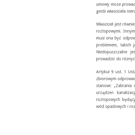
umowy może prowadzi
gestii właściciela ni
Właściciel jest rów
roztopowymi. Innymi
musi ona być odpowi
problemem, takich 
Niedopuszczalne j
prowadzić do różnych
Artykuł 9 ust. 1 Us
zbiorowym odprowadza
stanowi: „Zabrania
urządzeń kanaliza
roztopowych będący
wód opadowych i rozt