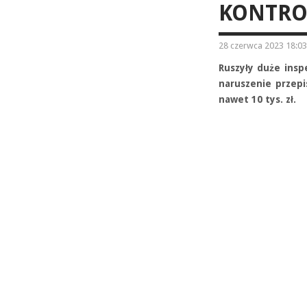
KONTROL
28 czerwca 2023 18:03
Ruszyły duże ins
naruszenie przep
nawet 10 tys. zł.