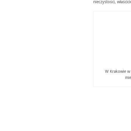
nieczystości, właścic
W Krakowie w P
mie