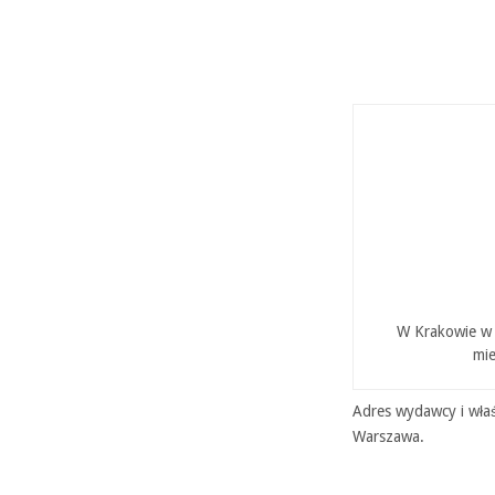
W Krakowie w P
mie
Adres wydawcy i właś
Warszawa.