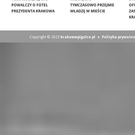
POWALCZY O FOTEL
TYMCZASOWO PRZEJMIE
OF
PREZYDENTA KRAKOWA
WŁADZĘ W MIEŚCIE
ZA
KR
Copyright © 2023
krakowwpigulce.pl
∗
Polityka prywatno