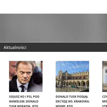
Aktualności
SOJUSZ KO I PSL POD
DONALD TUSK PODJĄŁ
CZ
WAWELEM. DONALD
DECYZJĘ WS. KRAKOWA.
MIS
TUSK WSKAZAŁ, KTO
WIEMY, KTO
ST