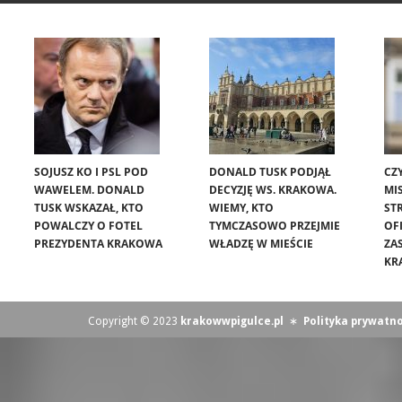
SOJUSZ KO I PSL POD
DONALD TUSK PODJĄŁ
CZ
WAWELEM. DONALD
DECYZJĘ WS. KRAKOWA.
MIS
TUSK WSKAZAŁ, KTO
WIEMY, KTO
ST
POWALCZY O FOTEL
TYMCZASOWO PRZEJMIE
OF
PREZYDENTA KRAKOWA
WŁADZĘ W MIEŚCIE
ZA
KR
Copyright © 2023
krakowwpigulce.pl
∗
Polityka prywatno