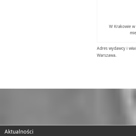
W Krakowie w P
mie
Adres wydawcy i właś
Warszawa.
Aktualności