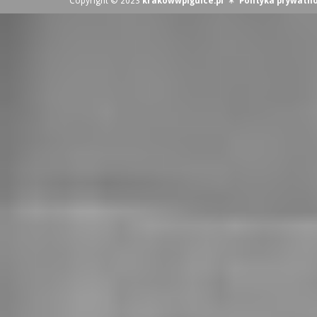
Copyright © 2023
krakowwpigulce.pl
∗
Polityka prywatno