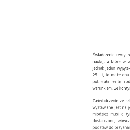
Świadczenie renty 
naukę, a które w wy
jednak jeden wyjąte
25 lat, to może ona
pobierała rentę ro
warunkiem, że kontyn
Zaświadczenie ze sz
wystawiane jest na j
młodzież musi o ty
dostarczone, wówcz
podstaw do przyznani