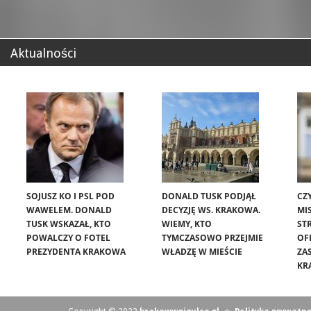
Aktualności
SOJUSZ KO I PSL POD
DONALD TUSK PODJĄŁ
CZ
WAWELEM. DONALD
DECYZJĘ WS. KRAKOWA.
MIS
TUSK WSKAZAŁ, KTO
WIEMY, KTO
ST
POWALCZY O FOTEL
TYMCZASOWO PRZEJMIE
OF
PREZYDENTA KRAKOWA
WŁADZĘ W MIEŚCIE
ZA
KR