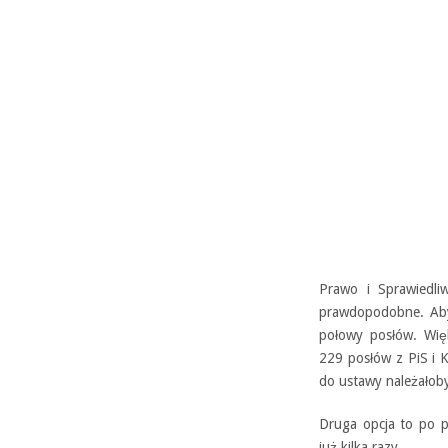
Prawo i Sprawiedli
prawdopodobne. Aby
połowy posłów. Wię
229 posłów z PiS i 
do ustawy należałob
Druga opcja to po p
już kilka razy.