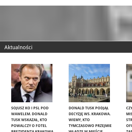
Aktualności
SOJUSZ KO I PSL POD
DONALD TUSK PODJĄŁ
CZ
WAWELEM. DONALD
DECYZJĘ WS. KRAKOWA.
MIS
TUSK WSKAZAŁ, KTO
WIEMY, KTO
ST
POWALCZY O FOTEL
TYMCZASOWO PRZEJMIE
OF
PREZYDENTA KRAKOWA
WŁADZĘ W MIEŚCIE
ZA