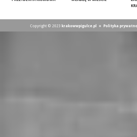
KR
Copyright © 2023
krakowwpigulce.pl
∗
Polityka prywatno